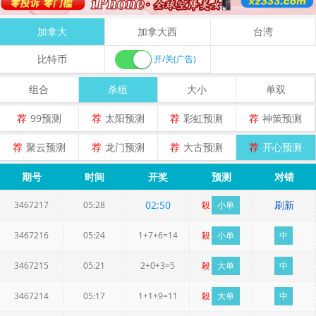
加拿大
加拿大西
台湾
比特币
开/关(广告)
组合
杀组
大小
单双
荐
99预测
荐
太阳预测
荐
彩虹预测
荐
神策预测
荐
聚云预测
荐
龙门预测
荐
大古预测
荐
开心预测
期号
时间
开奖
预测
对错
02
:
49
刷新
3467217
05:28
殺
小单
3467216
05:24
1+7+6=14
殺
小单
中
3467215
05:21
2+0+3=5
殺
大单
中
3467214
05:17
1+1+9=11
殺
大单
中