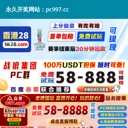
永久开奖网站：pc997.cc