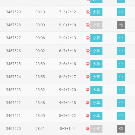
3467529
00:13
7+3+2=12
殺
大双
中
3467528
00:09
9+0+1=10
殺
小双
错
3467527
00:06
2+9+2=13
殺
小双
中
3467526
00:02
6+7+5=18
殺
小单
中
3467525
23:59
2+6+8=16
殺
大单
中
3467524
23:55
8+2+7=17
殺
大双
中
3467523
23:52
9+4+7=20
殺
大单
中
3467522
23:48
4+5+9=18
殺
小单
中
3467521
23:45
8+5+9=22
殺
小单
中
3467520
23:41
0+3+1=4
殺
小双
错