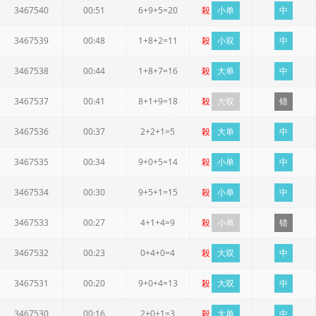
3467540
00:51
6+9+5=20
殺
小单
中
3467539
00:48
1+8+2=11
殺
小双
中
3467538
00:44
1+8+7=16
殺
大单
中
3467537
00:41
8+1+9=18
殺
大双
错
3467536
00:37
2+2+1=5
殺
大单
中
3467535
00:34
9+0+5=14
殺
小单
中
3467534
00:30
9+5+1=15
殺
小单
中
3467533
00:27
4+1+4=9
殺
小单
错
3467532
00:23
0+4+0=4
殺
大双
中
3467531
00:20
9+0+4=13
殺
大双
中
3467530
00:16
2+0+1=3
殺
大单
中