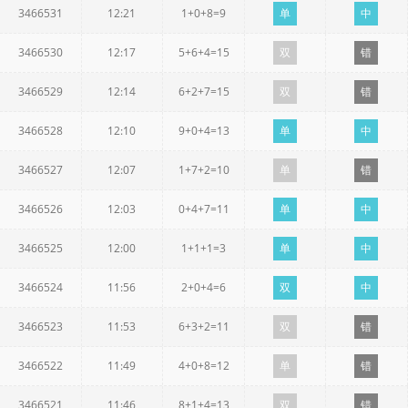
3466531
12:21
1+0+8=9
单
中
3466530
12:17
5+6+4=15
双
错
3466529
12:14
6+2+7=15
双
错
3466528
12:10
9+0+4=13
单
中
3466527
12:07
1+7+2=10
单
错
3466526
12:03
0+4+7=11
单
中
3466525
12:00
1+1+1=3
单
中
3466524
11:56
2+0+4=6
双
中
3466523
11:53
6+3+2=11
双
错
3466522
11:49
4+0+8=12
单
错
3466521
11:46
8+1+4=13
双
错