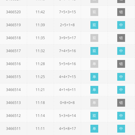
3466520
11:42
7+5+3=15
双
错
3466519
11:39
2+5+1=8
双
中
3466518
11:35
3+9+5=17
双
错
3466517
11:32
7+4+5=16
双
中
3466516
11:28
5+5+6=16
单
错
3466515
11:25
4+4+7=15
单
中
3466514
11:21
4+1+6=11
单
中
3466513
11:18
0+8+0=8
单
错
3466512
11:14
5+3+6=14
双
中
3466511
11:11
4+5+8=17
单
中