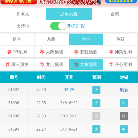
加拿大
加拿大西
台湾
比特币
开/关(广告)
组合
杀组
大小
单双
荐
99预测
荐
太阳预测
荐
彩虹预测
荐
神策预测
荐
聚云预测
荐
龙门预测
荐
大古预测
荐
开心预测
期号
时间
开奖
预测
对错
03
:
24
刷新
61697
22:40
大
61696
22:35
6+8+8=22
大
中
61695
22:30
5+0+2=7
大
错
61694
22:24
5+7+9=21
大
中